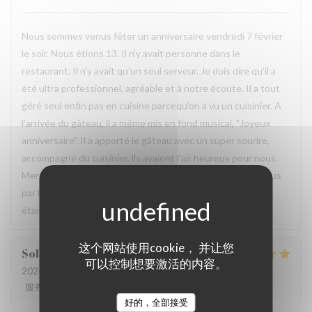
Nous sommes venus fêter un anniversaire vendredi 7 février
le soir. Nous étions 13. Il n'y avait personne dans le
restaurant. Il n'y avait qu'un seul serveur. Je dois dire qu'il a
été ultra professionnel, agréable et à notre écoute. Il a tout
géré seul enfin pas en cuisine parcequ'on a vu un cuisinier. A
l'arrivée du gâteau, il a même mis en fond musical, "Joyeux
anniversaire". Il a apporté le gâteau avec un super sourire,
accompagné du cuisinier. ils avaient l'air heureux pour nous.
Merci à lui et au cuisinier. Petit bémol, nous avons été déçus
par la pièce de boeuf, elle était dure. En revanche, le thon
était succulent.
这个网站使用cookie， 并让您
Solange
L
可以控制想要激活的内容。
2024-10-05
- 12:30 - 来宾 6
服务
:
5
/5
氛围
:
5
/5
菜单
:
4
/5
质价比
:
4
/5
好的，全部接受