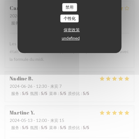
禁用
Caroline
H
2024-08-29
- 12:30 - 来宾 6
个性化
服务
:
4
/5
氛围
:
4
/5
菜单
:
4
/5
质价比
:
4
/5
保密政策
undefined
Les serveurs sont agréables et dynamiques, le plat du jour
était copieux et bon. Le rapport qualité prix est très bien avec
la formule du midi.
Nadine
B
2024-06-26
- 12:30 - 来宾 7
服务
:
5
/5
氛围
:
5
/5
菜单
:
5
/5
质价比
:
5
/5
Martine
Y
2024-05-13
- 12:00 - 来宾 15
服务
:
5
/5
氛围
:
5
/5
菜单
:
5
/5
质价比
:
5
/5