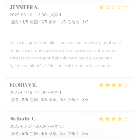
JENNIFER
A
2025-03-16
- 13:30 - 来宾 4
服务
:
1
/5
氛围
:
1
/5
菜单
:
1
/5
质价比
:
1
/5
Bistro les grands moulins sous ce nom n'existe plus, il a été
remplacé par une autre enseigne. Le restaurant à cette
adresse ne correspond absolument pas au restaurant
"gastronomique" visible sur le site, une belle arnaque,
FLORIAN
M
2025-02-18
- 12:30 - 来宾 4
服务
:
2
/5
氛围
:
3
/5
菜单
:
4
/5
质价比
:
3
/5
Nathalie
C
2025-02-07
- 20:00 - 来宾 12
服务
:
5
/5
氛围
:
4
/5
菜单
:
3
/5
质价比
:
3
/5