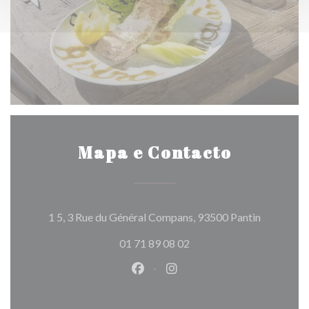
Mapa e Contacto
((abre num
1 5, 3 Rue du Général Compans, 93500 Pantin
01 71 89 08 02
Facebook ((abre numa nova jane
Instagram ((abre numa nov