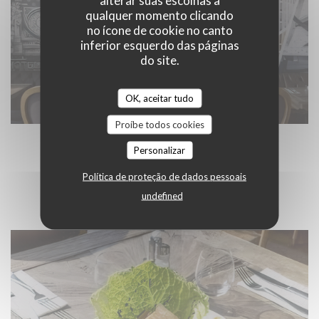
alterar suas escolhas a
qualquer momento clicando
no ícone de cookie no canto
inferior esquerdo das páginas
do site.
OK, aceitar tudo
Proíbe todos cookies
Personalizar
CÔTÉ CUISINE
Política de proteção de dados pessoais
undefined