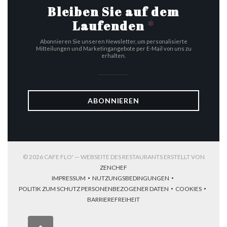
Bleiben Sie auf dem
Laufenden
*
Abonnieren Sie unseren Newsletter, um personalisierte
Mitteilungen und Marketingangebote per E-Mail von uns zu
erhalten.
ABONNIEREN
© 2026 CAFE FLO' — WEBSEITE DES RESTAURANTS ERSTELLT VON
((ÖFFNET EIN NEUES FENSTER))
ZENCHEF
IMPRESSUM
NUTZUNGSBEDINGUNGEN
((ÖFFNET EIN NEUES FENSTER))
((ÖFFNET EIN NEUES FENSTER))
POLITIK ZUM SCHUTZ PERSONENBEZOGENER DATEN
COOKIES
((ÖFFNET EIN NEUES FENSTER))
((ÖFFNET EI
BARRIEREFREIHEIT
((ÖFFNET EIN NEUES FENSTER))