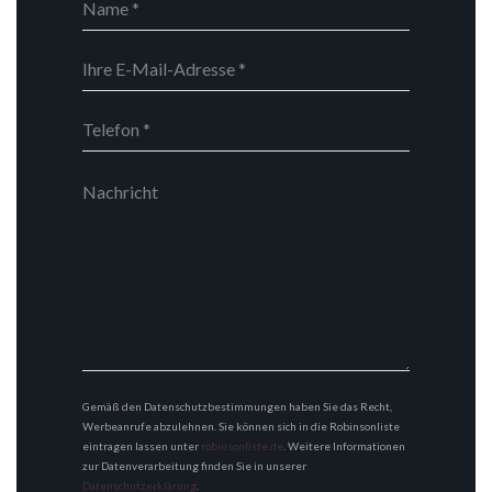
Gemäß den Datenschutzbestimmungen haben Sie das Recht,
Werbeanrufe abzulehnen. Sie können sich in die Robinsonliste
eintragen lassen unter
robinsonliste.de
. Weitere Informationen
zur Datenverarbeitung finden Sie in unserer
Datenschutzerklärung
.